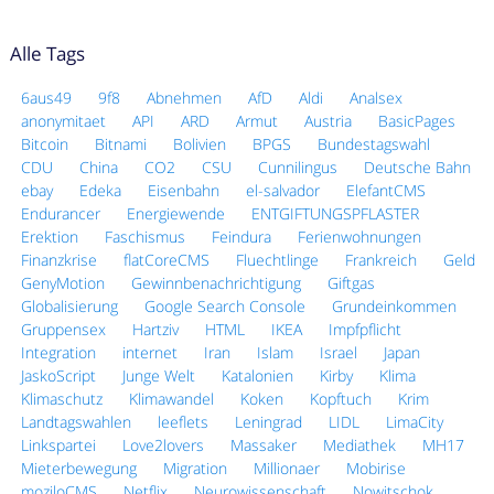
Alle Tags
6aus49
9f8
Abnehmen
AfD
Aldi
Analsex
anonymitaet
API
ARD
Armut
Austria
BasicPages
Bitcoin
Bitnami
Bolivien
BPGS
Bundestagswahl
CDU
China
CO2
CSU
Cunnilingus
Deutsche Bahn
ebay
Edeka
Eisenbahn
el-salvador
ElefantCMS
Endurancer
Energiewende
ENTGIFTUNGSPFLASTER
Erektion
Faschismus
Feindura
Ferienwohnungen
Finanzkrise
flatCoreCMS
Fluechtlinge
Frankreich
Geld
GenyMotion
Gewinnbenachrichtigung
Giftgas
Globalisierung
Google Search Console
Grundeinkommen
Gruppensex
Hartziv
HTML
IKEA
Impfpflicht
Integration
internet
Iran
Islam
Israel
Japan
JaskoScript
Junge Welt
Katalonien
Kirby
Klima
Klimaschutz
Klimawandel
Koken
Kopftuch
Krim
Landtagswahlen
leeflets
Leningrad
LIDL
LimaCity
Linkspartei
Love2lovers
Massaker
Mediathek
MH17
Mieterbewegung
Migration
Millionaer
Mobirise
moziloCMS
Netflix
Neurowissenschaft
Nowitschok