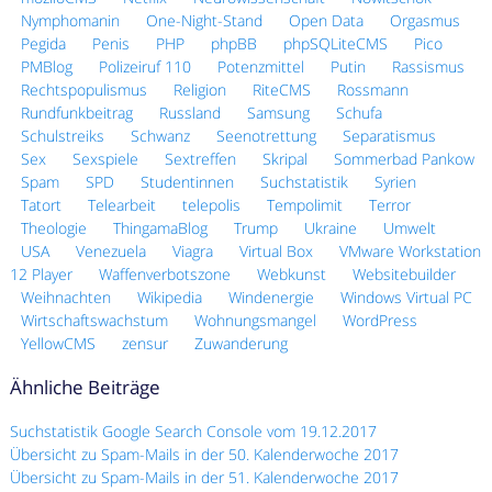
Nymphomanin
One-Night-Stand
Open Data
Orgasmus
Pegida
Penis
PHP
phpBB
phpSQLiteCMS
Pico
PMBlog
Polizeiruf 110
Potenzmittel
Putin
Rassismus
Rechtspopulismus
Religion
RiteCMS
Rossmann
Rundfunkbeitrag
Russland
Samsung
Schufa
Schulstreiks
Schwanz
Seenotrettung
Separatismus
Sex
Sexspiele
Sextreffen
Skripal
Sommerbad Pankow
Spam
SPD
Studentinnen
Suchstatistik
Syrien
Tatort
Telearbeit
telepolis
Tempolimit
Terror
Theologie
ThingamaBlog
Trump
Ukraine
Umwelt
USA
Venezuela
Viagra
Virtual Box
VMware Workstation
12 Player
Waffenverbotszone
Webkunst
Websitebuilder
Weihnachten
Wikipedia
Windenergie
Windows Virtual PC
Wirtschaftswachstum
Wohnungsmangel
WordPress
YellowCMS
zensur
Zuwanderung
Ähnliche Beiträge
Suchstatistik Google Search Console vom 19.12.2017
Übersicht zu Spam-Mails in der 50. Kalenderwoche 2017
Übersicht zu Spam-Mails in der 51. Kalenderwoche 2017