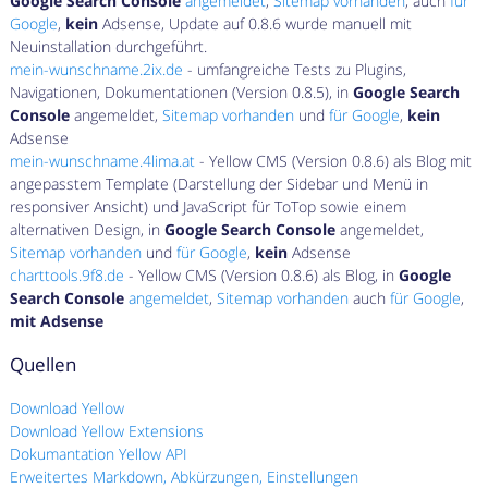
Google Search Console
angemeldet
,
Sitemap vorhanden
, auch
für
Google
,
kein
Adsense, Update auf 0.8.6 wurde manuell mit
Neuinstallation durchgeführt.
mein-wunschname.2ix.de
- umfangreiche Tests zu Plugins,
Navigationen, Dokumentationen (Version 0.8.5), in
Google Search
Console
angemeldet,
Sitemap vorhanden
und
für Google
,
kein
Adsense
mein-wunschname.4lima.at
- Yellow CMS (Version 0.8.6) als Blog mit
angepasstem Template (Darstellung der Sidebar und Menü in
responsiver Ansicht) und JavaScript für ToTop sowie einem
alternativen Design, in
Google Search Console
angemeldet,
Sitemap vorhanden
und
für Google
,
kein
Adsense
charttools.9f8.de
- Yellow CMS (Version 0.8.6) als Blog, in
Google
Search Console
angemeldet
,
Sitemap vorhanden
auch
für Google
,
mit Adsense
Quellen
Download Yellow
Download Yellow Extensions
Dokumantation Yellow API
Erweitertes Markdown, Abkürzungen, Einstellungen