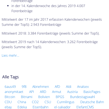
Forenbeiträge
in der 14. Kalenderwoche des Jahres 2019 4.007
Forenbeiträge
Mittelwert der 17 im Jahr 2017 erfassten Kalenderwochen (jeweils
Summe der Top5): 2.943 Forenbeiträge
Mittelwert 2018: 3.384 Forenbeiträge (jeweils Summe der Top5).
Mittelwert 2019 nach 14 Kalenderwochen: 3.262 Forenbeiträge
(jeweils Summe der Top5).
Lies mehr…
Alle Tags
6aus49
9f8
Abnehmen
AfD
Aldi
Analsex
anonymitaet
API
ARD
Armut
Austria
BasicPages
Bitcoin
Bitnami
Bolivien
BPGS
Bundestagswahl
CDU
China
CO2
CSU
Cunnilingus
Deutsche Bahn
ebay
Edeka
Eisenbahn
el-salvador
ElefantCMS