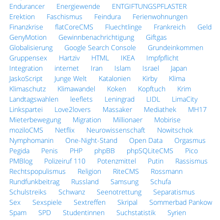
Endurancer
Energiewende
ENTGIFTUNGSPFLASTER
Erektion
Faschismus
Feindura
Ferienwohnungen
Finanzkrise
flatCoreCMS
Fluechtlinge
Frankreich
Geld
GenyMotion
Gewinnbenachrichtigung
Giftgas
Globalisierung
Google Search Console
Grundeinkommen
Gruppensex
Hartziv
HTML
IKEA
Impfpflicht
Integration
internet
Iran
Islam
Israel
Japan
JaskoScript
Junge Welt
Katalonien
Kirby
Klima
Klimaschutz
Klimawandel
Koken
Kopftuch
Krim
Landtagswahlen
leeflets
Leningrad
LIDL
LimaCity
Linkspartei
Love2lovers
Massaker
Mediathek
MH17
Mieterbewegung
Migration
Millionaer
Mobirise
moziloCMS
Netflix
Neurowissenschaft
Nowitschok
Nymphomanin
One-Night-Stand
Open Data
Orgasmus
Pegida
Penis
PHP
phpBB
phpSQLiteCMS
Pico
PMBlog
Polizeiruf 110
Potenzmittel
Putin
Rassismus
Rechtspopulismus
Religion
RiteCMS
Rossmann
Rundfunkbeitrag
Russland
Samsung
Schufa
Schulstreiks
Schwanz
Seenotrettung
Separatismus
Sex
Sexspiele
Sextreffen
Skripal
Sommerbad Pankow
Spam
SPD
Studentinnen
Suchstatistik
Syrien