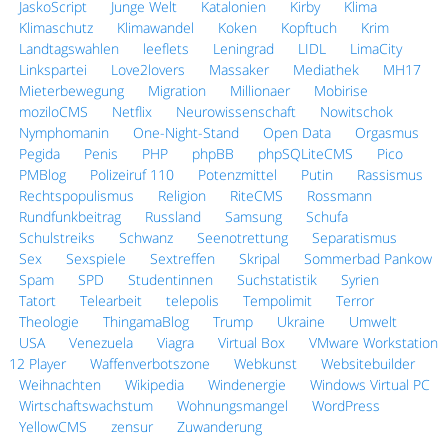
JaskoScript
Junge Welt
Katalonien
Kirby
Klima
Klimaschutz
Klimawandel
Koken
Kopftuch
Krim
Landtagswahlen
leeflets
Leningrad
LIDL
LimaCity
Linkspartei
Love2lovers
Massaker
Mediathek
MH17
Mieterbewegung
Migration
Millionaer
Mobirise
moziloCMS
Netflix
Neurowissenschaft
Nowitschok
Nymphomanin
One-Night-Stand
Open Data
Orgasmus
Pegida
Penis
PHP
phpBB
phpSQLiteCMS
Pico
PMBlog
Polizeiruf 110
Potenzmittel
Putin
Rassismus
Rechtspopulismus
Religion
RiteCMS
Rossmann
Rundfunkbeitrag
Russland
Samsung
Schufa
Schulstreiks
Schwanz
Seenotrettung
Separatismus
Sex
Sexspiele
Sextreffen
Skripal
Sommerbad Pankow
Spam
SPD
Studentinnen
Suchstatistik
Syrien
Tatort
Telearbeit
telepolis
Tempolimit
Terror
Theologie
ThingamaBlog
Trump
Ukraine
Umwelt
USA
Venezuela
Viagra
Virtual Box
VMware Workstation
12 Player
Waffenverbotszone
Webkunst
Websitebuilder
Weihnachten
Wikipedia
Windenergie
Windows Virtual PC
Wirtschaftswachstum
Wohnungsmangel
WordPress
YellowCMS
zensur
Zuwanderung