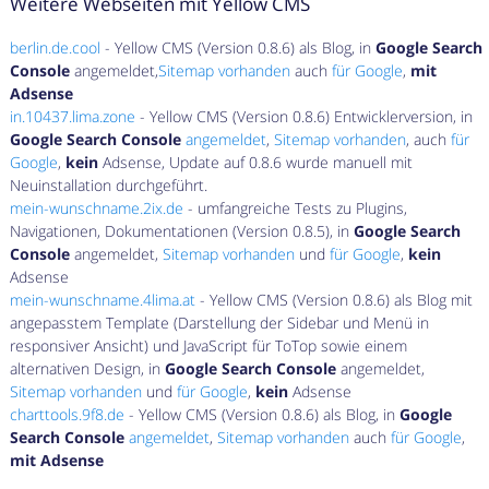
Weitere Webseiten mit Yellow CMS
berlin.de.cool
- Yellow CMS (Version 0.8.6) als Blog, in
Google Search
Console
angemeldet,
Sitemap vorhanden
auch
für Google
,
mit
Adsense
in.10437.lima.zone
- Yellow CMS (Version 0.8.6) Entwicklerversion, in
Google Search Console
angemeldet
,
Sitemap vorhanden
, auch
für
Google
,
kein
Adsense, Update auf 0.8.6 wurde manuell mit
Neuinstallation durchgeführt.
mein-wunschname.2ix.de
- umfangreiche Tests zu Plugins,
Navigationen, Dokumentationen (Version 0.8.5), in
Google Search
Console
angemeldet,
Sitemap vorhanden
und
für Google
,
kein
Adsense
mein-wunschname.4lima.at
- Yellow CMS (Version 0.8.6) als Blog mit
angepasstem Template (Darstellung der Sidebar und Menü in
responsiver Ansicht) und JavaScript für ToTop sowie einem
alternativen Design, in
Google Search Console
angemeldet,
Sitemap vorhanden
und
für Google
,
kein
Adsense
charttools.9f8.de
- Yellow CMS (Version 0.8.6) als Blog, in
Google
Search Console
angemeldet
,
Sitemap vorhanden
auch
für Google
,
mit Adsense