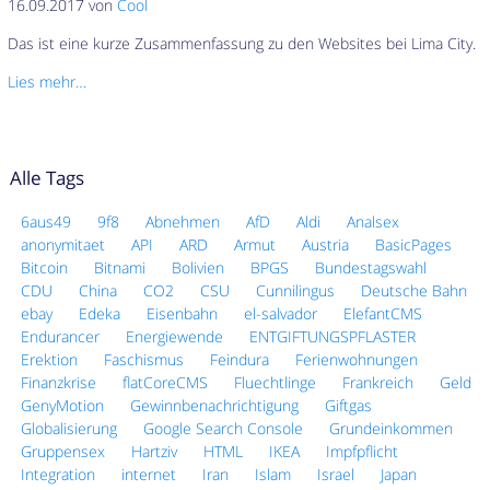
16.09.2017 von
Cool
Das ist eine kurze Zusammenfassung zu den Websites bei Lima City.
Lies mehr…
Alle Tags
6aus49
9f8
Abnehmen
AfD
Aldi
Analsex
anonymitaet
API
ARD
Armut
Austria
BasicPages
Bitcoin
Bitnami
Bolivien
BPGS
Bundestagswahl
CDU
China
CO2
CSU
Cunnilingus
Deutsche Bahn
ebay
Edeka
Eisenbahn
el-salvador
ElefantCMS
Endurancer
Energiewende
ENTGIFTUNGSPFLASTER
Erektion
Faschismus
Feindura
Ferienwohnungen
Finanzkrise
flatCoreCMS
Fluechtlinge
Frankreich
Geld
GenyMotion
Gewinnbenachrichtigung
Giftgas
Globalisierung
Google Search Console
Grundeinkommen
Gruppensex
Hartziv
HTML
IKEA
Impfpflicht
Integration
internet
Iran
Islam
Israel
Japan