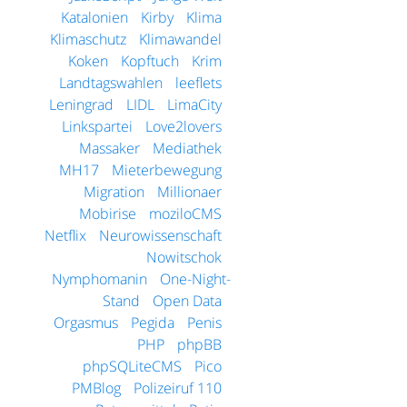
Katalonien
Kirby
Klima
Klimaschutz
Klimawandel
Koken
Kopftuch
Krim
Landtagswahlen
leeflets
Leningrad
LIDL
LimaCity
Linkspartei
Love2lovers
Massaker
Mediathek
MH17
Mieterbewegung
Migration
Millionaer
Mobirise
moziloCMS
Netflix
Neurowissenschaft
Nowitschok
Nymphomanin
One-Night-
Stand
Open Data
Orgasmus
Pegida
Penis
PHP
phpBB
phpSQLiteCMS
Pico
PMBlog
Polizeiruf 110