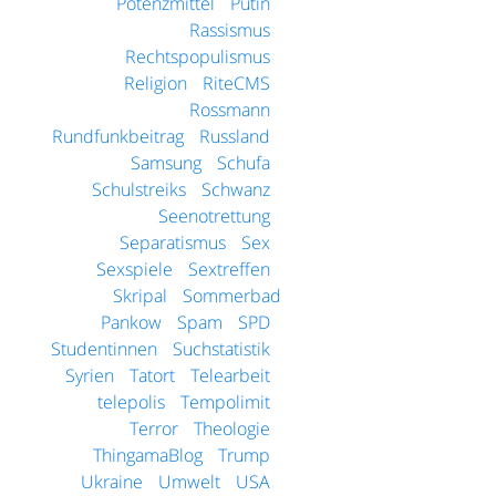
Potenzmittel
Putin
Rassismus
Rechtspopulismus
Religion
RiteCMS
Rossmann
Rundfunkbeitrag
Russland
Samsung
Schufa
Schulstreiks
Schwanz
Seenotrettung
Separatismus
Sex
Sexspiele
Sextreffen
Skripal
Sommerbad
Pankow
Spam
SPD
Studentinnen
Suchstatistik
Syrien
Tatort
Telearbeit
telepolis
Tempolimit
Terror
Theologie
ThingamaBlog
Trump
Ukraine
Umwelt
USA