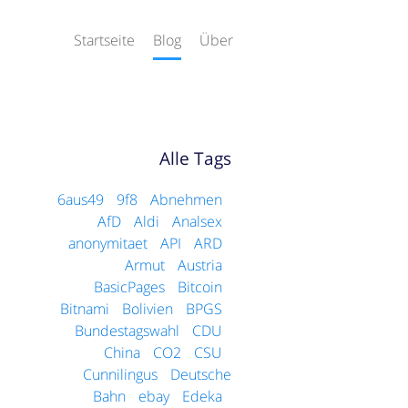
Startseite
Blog
Über
Alle Tags
6aus49
9f8
Abnehmen
AfD
Aldi
Analsex
anonymitaet
API
ARD
Armut
Austria
BasicPages
Bitcoin
Bitnami
Bolivien
BPGS
Bundestagswahl
CDU
China
CO2
CSU
Cunnilingus
Deutsche
Bahn
ebay
Edeka