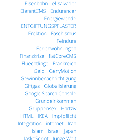
Eisenbahn
el-salvador
ElefantCMS
Endurancer
Energiewende
ENTGIFTUNGSPFLASTER
Erektion
Faschismus
Feindura
Ferienwohnungen
Finanzkrise
flatCoreCMS
Fluechtlinge
Frankreich
Geld
GenyMotion
Gewinnbenachrichtigung
Giftgas
Globalisierung
Google Search Console
Grundeinkommen
Gruppensex
Hartziv
HTML
IKEA
Impfpflicht
Integration
internet
Iran
Islam
Israel
Japan
JaskoScript
Junge Welt