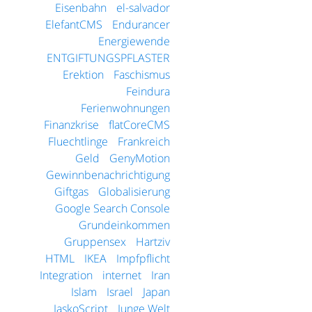
Eisenbahn
el-salvador
ElefantCMS
Endurancer
Energiewende
ENTGIFTUNGSPFLASTER
Erektion
Faschismus
Feindura
Ferienwohnungen
Finanzkrise
flatCoreCMS
Fluechtlinge
Frankreich
Geld
GenyMotion
Gewinnbenachrichtigung
Giftgas
Globalisierung
Google Search Console
Grundeinkommen
Gruppensex
Hartziv
HTML
IKEA
Impfpflicht
Integration
internet
Iran
Islam
Israel
Japan
JaskoScript
Junge Welt