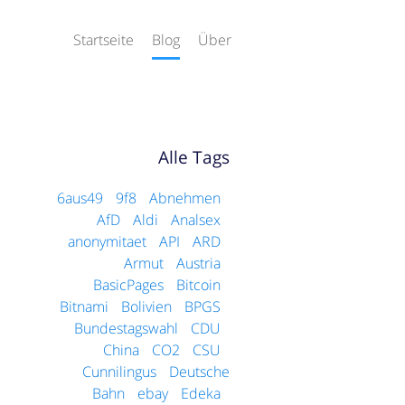
Startseite
Blog
Über
Alle Tags
6aus49
9f8
Abnehmen
AfD
Aldi
Analsex
anonymitaet
API
ARD
Armut
Austria
BasicPages
Bitcoin
Bitnami
Bolivien
BPGS
Bundestagswahl
CDU
China
CO2
CSU
Cunnilingus
Deutsche
Bahn
ebay
Edeka