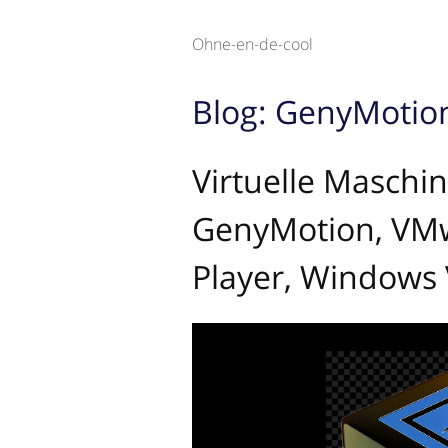
Ohne-en-de-cool
Blog: GenyMotio
Virtuelle Maschin
GenyMotion, VMw
Player, Windows V