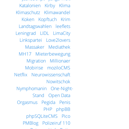
Katalonien
Kirby
Klima
Klimaschutz
Klimawandel
Koken
Kopftuch
Krim
Landtagswahlen
leeflets
Leningrad
LIDL
LimaCity
Linkspartei
Love2lovers
Massaker
Mediathek
MH17
Mieterbewegung
Migration
Millionaer
Mobirise
moziloCMS
Netflix
Neurowissenschaft
Nowitschok
Nymphomanin
One-Night-
Stand
Open Data
Orgasmus
Pegida
Penis
PHP
phpBB
phpSQLiteCMS
Pico
PMBlog
Polizeiruf 110