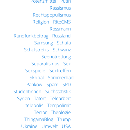
Potenzmittel
Putin
Rassismus
Rechtspopulismus
Religion
RiteCMS
Rossmann
Rundfunkbeitrag
Russland
Samsung
Schufa
Schulstreiks
Schwanz
Seenotrettung
Separatismus
Sex
Sexspiele
Sextreffen
Skripal
Sommerbad
Pankow
Spam
SPD
Studentinnen
Suchstatistik
Syrien
Tatort
Telearbeit
telepolis
Tempolimit
Terror
Theologie
ThingamaBlog
Trump
Ukraine
Umwelt
USA