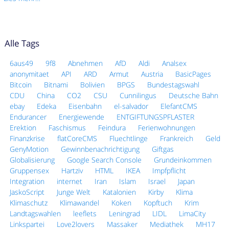
Alle Tags
6aus49
9f8
Abnehmen
AfD
Aldi
Analsex
anonymitaet
API
ARD
Armut
Austria
BasicPages
Bitcoin
Bitnami
Bolivien
BPGS
Bundestagswahl
CDU
China
CO2
CSU
Cunnilingus
Deutsche Bahn
ebay
Edeka
Eisenbahn
el-salvador
ElefantCMS
Endurancer
Energiewende
ENTGIFTUNGSPFLASTER
Erektion
Faschismus
Feindura
Ferienwohnungen
Finanzkrise
flatCoreCMS
Fluechtlinge
Frankreich
Geld
GenyMotion
Gewinnbenachrichtigung
Giftgas
Globalisierung
Google Search Console
Grundeinkommen
Gruppensex
Hartziv
HTML
IKEA
Impfpflicht
Integration
internet
Iran
Islam
Israel
Japan
JaskoScript
Junge Welt
Katalonien
Kirby
Klima
Klimaschutz
Klimawandel
Koken
Kopftuch
Krim
Landtagswahlen
leeflets
Leningrad
LIDL
LimaCity
Linkspartei
Love2lovers
Massaker
Mediathek
MH17