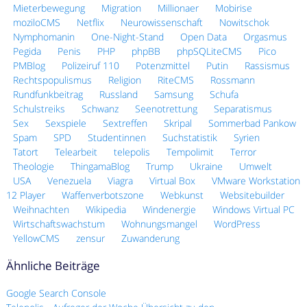
Mieterbewegung
Migration
Millionaer
Mobirise
moziloCMS
Netflix
Neurowissenschaft
Nowitschok
Nymphomanin
One-Night-Stand
Open Data
Orgasmus
Pegida
Penis
PHP
phpBB
phpSQLiteCMS
Pico
PMBlog
Polizeiruf 110
Potenzmittel
Putin
Rassismus
Rechtspopulismus
Religion
RiteCMS
Rossmann
Rundfunkbeitrag
Russland
Samsung
Schufa
Schulstreiks
Schwanz
Seenotrettung
Separatismus
Sex
Sexspiele
Sextreffen
Skripal
Sommerbad Pankow
Spam
SPD
Studentinnen
Suchstatistik
Syrien
Tatort
Telearbeit
telepolis
Tempolimit
Terror
Theologie
ThingamaBlog
Trump
Ukraine
Umwelt
USA
Venezuela
Viagra
Virtual Box
VMware Workstation
12 Player
Waffenverbotszone
Webkunst
Websitebuilder
Weihnachten
Wikipedia
Windenergie
Windows Virtual PC
Wirtschaftswachstum
Wohnungsmangel
WordPress
YellowCMS
zensur
Zuwanderung
Ähnliche Beiträge
Google Search Console