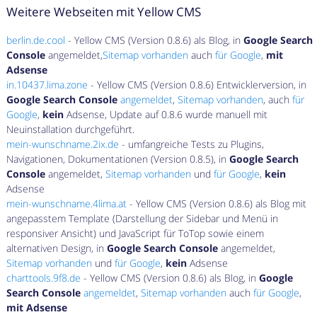
Weitere Webseiten mit Yellow CMS
berlin.de.cool
- Yellow CMS (Version 0.8.6) als Blog, in
Google Search
Console
angemeldet,
Sitemap vorhanden
auch
für Google
,
mit
Adsense
in.10437.lima.zone
- Yellow CMS (Version 0.8.6) Entwicklerversion, in
Google Search Console
angemeldet
,
Sitemap vorhanden
, auch
für
Google
,
kein
Adsense, Update auf 0.8.6 wurde manuell mit
Neuinstallation durchgeführt.
mein-wunschname.2ix.de
- umfangreiche Tests zu Plugins,
Navigationen, Dokumentationen (Version 0.8.5), in
Google Search
Console
angemeldet,
Sitemap vorhanden
und
für Google
,
kein
Adsense
mein-wunschname.4lima.at
- Yellow CMS (Version 0.8.6) als Blog mit
angepasstem Template (Darstellung der Sidebar und Menü in
responsiver Ansicht) und JavaScript für ToTop sowie einem
alternativen Design, in
Google Search Console
angemeldet,
Sitemap vorhanden
und
für Google
,
kein
Adsense
charttools.9f8.de
- Yellow CMS (Version 0.8.6) als Blog, in
Google
Search Console
angemeldet
,
Sitemap vorhanden
auch
für Google
,
mit Adsense