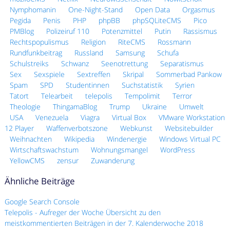
Nymphomanin
One-Night-Stand
Open Data
Orgasmus
Pegida
Penis
PHP
phpBB
phpSQLiteCMS
Pico
PMBlog
Polizeiruf 110
Potenzmittel
Putin
Rassismus
Rechtspopulismus
Religion
RiteCMS
Rossmann
Rundfunkbeitrag
Russland
Samsung
Schufa
Schulstreiks
Schwanz
Seenotrettung
Separatismus
Sex
Sexspiele
Sextreffen
Skripal
Sommerbad Pankow
Spam
SPD
Studentinnen
Suchstatistik
Syrien
Tatort
Telearbeit
telepolis
Tempolimit
Terror
Theologie
ThingamaBlog
Trump
Ukraine
Umwelt
USA
Venezuela
Viagra
Virtual Box
VMware Workstation
12 Player
Waffenverbotszone
Webkunst
Websitebuilder
Weihnachten
Wikipedia
Windenergie
Windows Virtual PC
Wirtschaftswachstum
Wohnungsmangel
WordPress
YellowCMS
zensur
Zuwanderung
Ähnliche Beiträge
Google Search Console
Telepolis - Aufreger der Woche Übersicht zu den
meistkommentierten Beiträgen in der 7. Kalenderwoche 2018