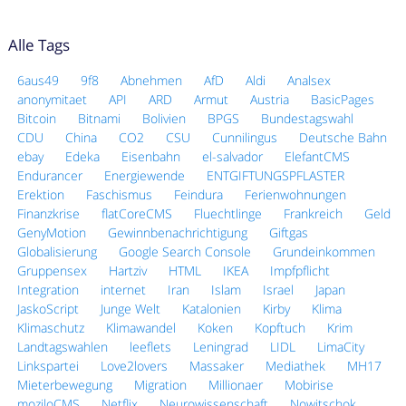
Alle Tags
6aus49
9f8
Abnehmen
AfD
Aldi
Analsex
anonymitaet
API
ARD
Armut
Austria
BasicPages
Bitcoin
Bitnami
Bolivien
BPGS
Bundestagswahl
CDU
China
CO2
CSU
Cunnilingus
Deutsche Bahn
ebay
Edeka
Eisenbahn
el-salvador
ElefantCMS
Endurancer
Energiewende
ENTGIFTUNGSPFLASTER
Erektion
Faschismus
Feindura
Ferienwohnungen
Finanzkrise
flatCoreCMS
Fluechtlinge
Frankreich
Geld
GenyMotion
Gewinnbenachrichtigung
Giftgas
Globalisierung
Google Search Console
Grundeinkommen
Gruppensex
Hartziv
HTML
IKEA
Impfpflicht
Integration
internet
Iran
Islam
Israel
Japan
JaskoScript
Junge Welt
Katalonien
Kirby
Klima
Klimaschutz
Klimawandel
Koken
Kopftuch
Krim
Landtagswahlen
leeflets
Leningrad
LIDL
LimaCity
Linkspartei
Love2lovers
Massaker
Mediathek
MH17
Mieterbewegung
Migration
Millionaer
Mobirise
moziloCMS
Netflix
Neurowissenschaft
Nowitschok