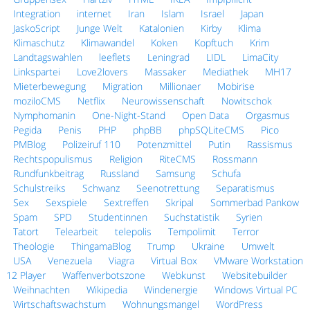
Integration
internet
Iran
Islam
Israel
Japan
JaskoScript
Junge Welt
Katalonien
Kirby
Klima
Klimaschutz
Klimawandel
Koken
Kopftuch
Krim
Landtagswahlen
leeflets
Leningrad
LIDL
LimaCity
Linkspartei
Love2lovers
Massaker
Mediathek
MH17
Mieterbewegung
Migration
Millionaer
Mobirise
moziloCMS
Netflix
Neurowissenschaft
Nowitschok
Nymphomanin
One-Night-Stand
Open Data
Orgasmus
Pegida
Penis
PHP
phpBB
phpSQLiteCMS
Pico
PMBlog
Polizeiruf 110
Potenzmittel
Putin
Rassismus
Rechtspopulismus
Religion
RiteCMS
Rossmann
Rundfunkbeitrag
Russland
Samsung
Schufa
Schulstreiks
Schwanz
Seenotrettung
Separatismus
Sex
Sexspiele
Sextreffen
Skripal
Sommerbad Pankow
Spam
SPD
Studentinnen
Suchstatistik
Syrien
Tatort
Telearbeit
telepolis
Tempolimit
Terror
Theologie
ThingamaBlog
Trump
Ukraine
Umwelt
USA
Venezuela
Viagra
Virtual Box
VMware Workstation
12 Player
Waffenverbotszone
Webkunst
Websitebuilder
Weihnachten
Wikipedia
Windenergie
Windows Virtual PC
Wirtschaftswachstum
Wohnungsmangel
WordPress