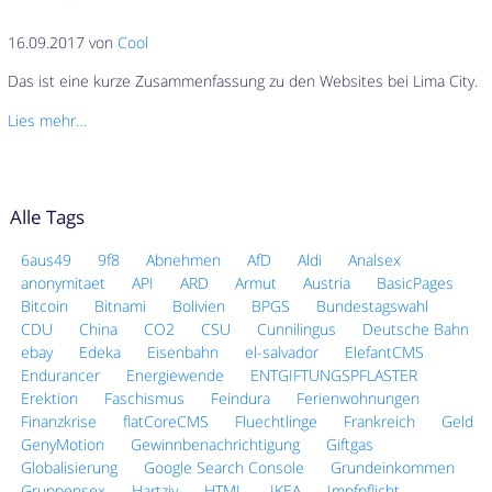
16.09.2017 von
Cool
Das ist eine kurze Zusammenfassung zu den Websites bei Lima City.
Lies mehr…
Alle Tags
6aus49
9f8
Abnehmen
AfD
Aldi
Analsex
anonymitaet
API
ARD
Armut
Austria
BasicPages
Bitcoin
Bitnami
Bolivien
BPGS
Bundestagswahl
CDU
China
CO2
CSU
Cunnilingus
Deutsche Bahn
ebay
Edeka
Eisenbahn
el-salvador
ElefantCMS
Endurancer
Energiewende
ENTGIFTUNGSPFLASTER
Erektion
Faschismus
Feindura
Ferienwohnungen
Finanzkrise
flatCoreCMS
Fluechtlinge
Frankreich
Geld
GenyMotion
Gewinnbenachrichtigung
Giftgas
Globalisierung
Google Search Console
Grundeinkommen
Gruppensex
Hartziv
HTML
IKEA
Impfpflicht