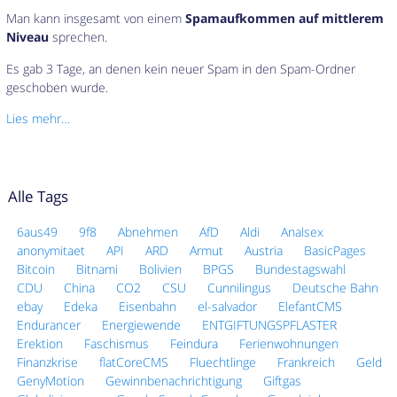
Man kann insgesamt von einem
Spamaufkommen auf mittlerem
Niveau
sprechen.
Es gab 3 Tage, an denen kein neuer Spam in den Spam-Ordner
geschoben wurde.
Lies mehr…
Alle Tags
6aus49
9f8
Abnehmen
AfD
Aldi
Analsex
anonymitaet
API
ARD
Armut
Austria
BasicPages
Bitcoin
Bitnami
Bolivien
BPGS
Bundestagswahl
CDU
China
CO2
CSU
Cunnilingus
Deutsche Bahn
ebay
Edeka
Eisenbahn
el-salvador
ElefantCMS
Endurancer
Energiewende
ENTGIFTUNGSPFLASTER
Erektion
Faschismus
Feindura
Ferienwohnungen
Finanzkrise
flatCoreCMS
Fluechtlinge
Frankreich
Geld
GenyMotion
Gewinnbenachrichtigung
Giftgas