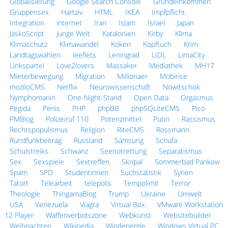
Globalisierung
Google Search Console
Grundeinkommen
Gruppensex
Hartziv
HTML
IKEA
Impfpflicht
Integration
internet
Iran
Islam
Israel
Japan
JaskoScript
Junge Welt
Katalonien
Kirby
Klima
Klimaschutz
Klimawandel
Koken
Kopftuch
Krim
Landtagswahlen
leeflets
Leningrad
LIDL
LimaCity
Linkspartei
Love2lovers
Massaker
Mediathek
MH17
Mieterbewegung
Migration
Millionaer
Mobirise
moziloCMS
Netflix
Neurowissenschaft
Nowitschok
Nymphomanin
One-Night-Stand
Open Data
Orgasmus
Pegida
Penis
PHP
phpBB
phpSQLiteCMS
Pico
PMBlog
Polizeiruf 110
Potenzmittel
Putin
Rassismus
Rechtspopulismus
Religion
RiteCMS
Rossmann
Rundfunkbeitrag
Russland
Samsung
Schufa
Schulstreiks
Schwanz
Seenotrettung
Separatismus
Sex
Sexspiele
Sextreffen
Skripal
Sommerbad Pankow
Spam
SPD
Studentinnen
Suchstatistik
Syrien
Tatort
Telearbeit
telepolis
Tempolimit
Terror
Theologie
ThingamaBlog
Trump
Ukraine
Umwelt
USA
Venezuela
Viagra
Virtual Box
VMware Workstation
12 Player
Waffenverbotszone
Webkunst
Websitebuilder
Weihnachten
Wikipedia
Windenergie
Windows Virtual PC