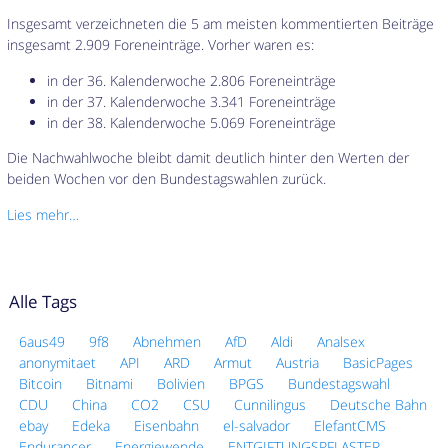
Insgesamt verzeichneten die 5 am meisten kommentierten Beiträge
insgesamt 2.909 Foreneinträge. Vorher waren es:
in der 36. Kalenderwoche 2.806 Foreneinträge
in der 37. Kalenderwoche 3.341 Foreneinträge
in der 38. Kalenderwoche 5.069 Foreneinträge
Die Nachwahlwoche bleibt damit deutlich hinter den Werten der
beiden Wochen vor den Bundestagswahlen zurück.
Lies mehr…
Alle Tags
6aus49
9f8
Abnehmen
AfD
Aldi
Analsex
anonymitaet
API
ARD
Armut
Austria
BasicPages
Bitcoin
Bitnami
Bolivien
BPGS
Bundestagswahl
CDU
China
CO2
CSU
Cunnilingus
Deutsche Bahn
ebay
Edeka
Eisenbahn
el-salvador
ElefantCMS
Endurancer
Energiewende
ENTGIFTUNGSPFLASTER