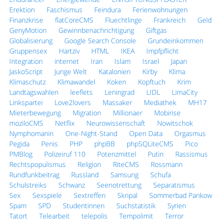
Erektion
Faschismus
Feindura
Ferienwohnungen
Finanzkrise
flatCoreCMS
Fluechtlinge
Frankreich
Geld
GenyMotion
Gewinnbenachrichtigung
Giftgas
Globalisierung
Google Search Console
Grundeinkommen
Gruppensex
Hartziv
HTML
IKEA
Impfpflicht
Integration
internet
Iran
Islam
Israel
Japan
JaskoScript
Junge Welt
Katalonien
Kirby
Klima
Klimaschutz
Klimawandel
Koken
Kopftuch
Krim
Landtagswahlen
leeflets
Leningrad
LIDL
LimaCity
Linkspartei
Love2lovers
Massaker
Mediathek
MH17
Mieterbewegung
Migration
Millionaer
Mobirise
moziloCMS
Netflix
Neurowissenschaft
Nowitschok
Nymphomanin
One-Night-Stand
Open Data
Orgasmus
Pegida
Penis
PHP
phpBB
phpSQLiteCMS
Pico
PMBlog
Polizeiruf 110
Potenzmittel
Putin
Rassismus
Rechtspopulismus
Religion
RiteCMS
Rossmann
Rundfunkbeitrag
Russland
Samsung
Schufa
Schulstreiks
Schwanz
Seenotrettung
Separatismus
Sex
Sexspiele
Sextreffen
Skripal
Sommerbad Pankow
Spam
SPD
Studentinnen
Suchstatistik
Syrien
Tatort
Telearbeit
telepolis
Tempolimit
Terror