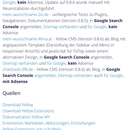
Google
,
kein
Adsense, Update auf 0.8.6 wurde manuell mit
Neuinstallation durchgeführt.
mein-wunschname.2ix.de
- umfangreiche Tests zu Plugins,
Navigationen, Dokumentationen (Version 0.8.5), in
Google Search
Console
angemeldet,
Sitemap vorhanden
und
für Google
,
kein
Adsense
mein-wunschname.4lima.at
- Yellow CMS (Version 0.8.6) als Blog mit
angepasstem Template (Darstellung der Sidebar und Menü in
responsiver Ansicht) und JavaScript für ToTop sowie einem
alternativen Design, in
Google Search Console
angemeldet,
Sitemap vorhanden
und
für Google
,
kein
Adsense
charttools.9f8.de
- Yellow CMS (Version 0.8.6) als Blog, in
Google
Search Console
angemeldet
,
Sitemap vorhanden
auch
für Google
,
mit Adsense
Quellen
Download Yellow
Download Yellow Extensions
Dokumantation Yellow API
Erweitertes Markdown, Abkürzungen, Einstellungen
Yellow Extensions von schulle4u