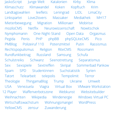
JaskoScript
Junge Welt
Katalonien
Kirby
Klima
Klimaschutz
Klimawandel
Koken
Kopftuch
Krim
Landtagswahlen
leeflets
Leningrad
LIDL
LimaCity
Linkspartei
Love2lovers
Massaker
Mediathek
MH17
Mieterbewegung
Migration
Millionaer
Mobirise
moziloCMS
Netflix
Neurowissenschaft
Nowitschok
Nymphomanin
One-Night-Stand
Open Data
Orgasmus
Pegida
Penis
PHP
phpBB
phpSQLiteCMS
Pico
PMBlog
Polizeiruf 110
Potenzmittel
Putin
Rassismus
Rechtspopulismus
Religion
RiteCMS
Rossmann
Rundfunkbeitrag
Russland
Samsung
Schufa
Schulstreiks
Schwanz
Seenotrettung
Separatismus
Sex
Sexspiele
Sextreffen
Skripal
Sommerbad Pankow
Spam
SPD
Studentinnen
Suchstatistik
Syrien
Tatort
Telearbeit
telepolis
Tempolimit
Terror
Theologie
ThingamaBlog
Trump
Ukraine
Umwelt
USA
Venezuela
Viagra
Virtual Box
VMware Workstation
12 Player
Waffenverbotszone
Webkunst
Websitebuilder
Weihnachten
Wikipedia
Windenergie
Windows Virtual PC
Wirtschaftswachstum
Wohnungsmangel
WordPress
YellowCMS
zensur
Zuwanderung