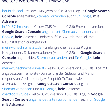
Weitere Webseiten mit Yellow CMS
berlin.de.cool
- Yellow CMS (Version 0.8.6) als Blog, in
Google Search
Console
angemeldet,
Sitemap vorhanden
auch
für Google
,
mit
Adsense
in.10437.lima.zone
- Yellow CMS (Version 0.8.6) Entwicklerversion, in
Google Search Console
angemeldet
,
Sitemap vorhanden
, auch
für
Google
,
kein
Adsense, Update auf 0.8.6 wurde manuell mit
Neuinstallation durchgeführt.
mein-wunschname.2ix.de
- umfangreiche Tests zu Plugins,
Navigationen, Dokumentationen (Version 0.8.5), in
Google Search
Console
angemeldet,
Sitemap vorhanden
und
für Google
,
kein
Adsense
mein-wunschname.4lima.at
- Yellow CMS (Version 0.8.6) als Blog mit
angepasstem Template (Darstellung der Sidebar und Menü in
responsiver Ansicht) und JavaScript für ToTop sowie einem
alternativen Design, in
Google Search Console
angemeldet,
Sitemap vorhanden
und
für Google
,
kein
Adsense
charttools.9f8.de
- Yellow CMS (Version 0.8.6) als Blog, in
Google
Search Console
angemeldet
,
Sitemap vorhanden
auch
für Google
,
mit Adsense