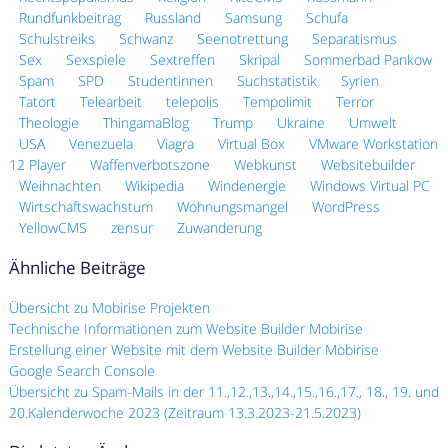
Rundfunkbeitrag
Russland
Samsung
Schufa
Schulstreiks
Schwanz
Seenotrettung
Separatismus
Sex
Sexspiele
Sextreffen
Skripal
Sommerbad Pankow
Spam
SPD
Studentinnen
Suchstatistik
Syrien
Tatort
Telearbeit
telepolis
Tempolimit
Terror
Theologie
ThingamaBlog
Trump
Ukraine
Umwelt
USA
Venezuela
Viagra
Virtual Box
VMware Workstation
12 Player
Waffenverbotszone
Webkunst
Websitebuilder
Weihnachten
Wikipedia
Windenergie
Windows Virtual PC
Wirtschaftswachstum
Wohnungsmangel
WordPress
YellowCMS
zensur
Zuwanderung
Ähnliche Beiträge
Übersicht zu Mobirise Projekten
Technische Informationen zum Website Builder Mobirise
Erstellung einer Website mit dem Website Builder Mobirise
Google Search Console
Übersicht zu Spam-Mails in der 11.,12.,13.,14.,15.,16.,17., 18., 19. und
20.Kalenderwoche 2023 (Zeitraum 13.3.2023-21.5.2023)