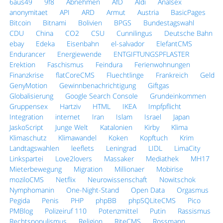
6aus49
9f8
Abnehmen
AfD
Aldi
Analsex
anonymitaet
API
ARD
Armut
Austria
BasicPages
Bitcoin
Bitnami
Bolivien
BPGS
Bundestagswahl
CDU
China
CO2
CSU
Cunnilingus
Deutsche Bahn
ebay
Edeka
Eisenbahn
el-salvador
ElefantCMS
Endurancer
Energiewende
ENTGIFTUNGSPFLASTER
Erektion
Faschismus
Feindura
Ferienwohnungen
Finanzkrise
flatCoreCMS
Fluechtlinge
Frankreich
Geld
GenyMotion
Gewinnbenachrichtigung
Giftgas
Globalisierung
Google Search Console
Grundeinkommen
Gruppensex
Hartziv
HTML
IKEA
Impfpflicht
Integration
internet
Iran
Islam
Israel
Japan
JaskoScript
Junge Welt
Katalonien
Kirby
Klima
Klimaschutz
Klimawandel
Koken
Kopftuch
Krim
Landtagswahlen
leeflets
Leningrad
LIDL
LimaCity
Linkspartei
Love2lovers
Massaker
Mediathek
MH17
Mieterbewegung
Migration
Millionaer
Mobirise
moziloCMS
Netflix
Neurowissenschaft
Nowitschok
Nymphomanin
One-Night-Stand
Open Data
Orgasmus
Pegida
Penis
PHP
phpBB
phpSQLiteCMS
Pico
PMBlog
Polizeiruf 110
Potenzmittel
Putin
Rassismus
Rechtspopulismus
Religion
RiteCMS
Rossmann