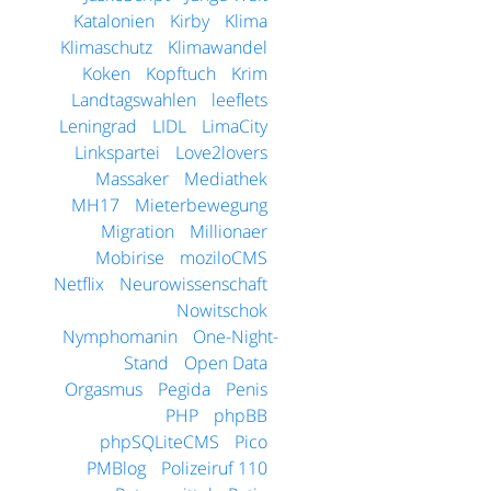
Katalonien
Kirby
Klima
Klimaschutz
Klimawandel
Koken
Kopftuch
Krim
Landtagswahlen
leeflets
Leningrad
LIDL
LimaCity
Linkspartei
Love2lovers
Massaker
Mediathek
MH17
Mieterbewegung
Migration
Millionaer
Mobirise
moziloCMS
Netflix
Neurowissenschaft
Nowitschok
Nymphomanin
One-Night-
Stand
Open Data
Orgasmus
Pegida
Penis
PHP
phpBB
phpSQLiteCMS
Pico
PMBlog
Polizeiruf 110