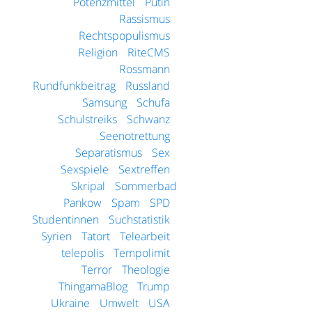
Potenzmittel
Putin
Rassismus
Rechtspopulismus
Religion
RiteCMS
Rossmann
Rundfunkbeitrag
Russland
Samsung
Schufa
Schulstreiks
Schwanz
Seenotrettung
Separatismus
Sex
Sexspiele
Sextreffen
Skripal
Sommerbad
Pankow
Spam
SPD
Studentinnen
Suchstatistik
Syrien
Tatort
Telearbeit
telepolis
Tempolimit
Terror
Theologie
ThingamaBlog
Trump
Ukraine
Umwelt
USA