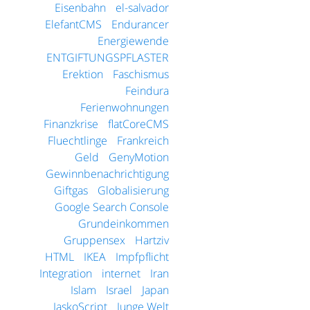
Eisenbahn
el-salvador
ElefantCMS
Endurancer
Energiewende
ENTGIFTUNGSPFLASTER
Erektion
Faschismus
Feindura
Ferienwohnungen
Finanzkrise
flatCoreCMS
Fluechtlinge
Frankreich
Geld
GenyMotion
Gewinnbenachrichtigung
Giftgas
Globalisierung
Google Search Console
Grundeinkommen
Gruppensex
Hartziv
HTML
IKEA
Impfpflicht
Integration
internet
Iran
Islam
Israel
Japan
JaskoScript
Junge Welt