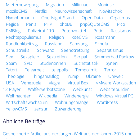
Mieterbewegung
Migration
Millionaer
Mobirise
moziloCMS
Netflix
Neurowissenschaft
Nowitschok
Nymphomanin
One-Night-Stand
Open Data
Orgasmus
Pegida
Penis
PHP
phpBB
phpSQLiteCMS
Pico
PMBlog
Polizeiruf 110
Potenzmittel
Putin
Rassismus
Rechtspopulismus
Religion
RiteCMS
Rossmann
Rundfunkbeitrag
Russland
Samsung
Schufa
Schulstreiks
Schwanz
Seenotrettung
Separatismus
Sex
Sexspiele
Sextreffen
Skripal
Sommerbad Pankow
Spam
SPD
Studentinnen
Suchstatistik
Syrien
Tatort
Telearbeit
telepolis
Tempolimit
Terror
Theologie
ThingamaBlog
Trump
Ukraine
Umwelt
USA
Venezuela
Viagra
Virtual Box
VMware Workstation
12 Player
Waffenverbotszone
Webkunst
Websitebuilder
Weihnachten
Wikipedia
Windenergie
Windows Virtual PC
Wirtschaftswachstum
Wohnungsmangel
WordPress
YellowCMS
zensur
Zuwanderung
Ähnliche Beiträge
Gespeicherte Artikel aus der Jungen Welt aus den Jahren 2015 und