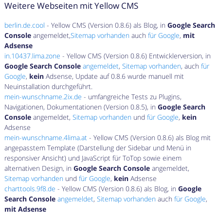
Weitere Webseiten mit Yellow CMS
berlin.de.cool
- Yellow CMS (Version 0.8.6) als Blog, in
Google Search
Console
angemeldet,
Sitemap vorhanden
auch
für Google
,
mit
Adsense
in.10437.lima.zone
- Yellow CMS (Version 0.8.6) Entwicklerversion, in
Google Search Console
angemeldet
,
Sitemap vorhanden
, auch
für
Google
,
kein
Adsense, Update auf 0.8.6 wurde manuell mit
Neuinstallation durchgeführt.
mein-wunschname.2ix.de
- umfangreiche Tests zu Plugins,
Navigationen, Dokumentationen (Version 0.8.5), in
Google Search
Console
angemeldet,
Sitemap vorhanden
und
für Google
,
kein
Adsense
mein-wunschname.4lima.at
- Yellow CMS (Version 0.8.6) als Blog mit
angepasstem Template (Darstellung der Sidebar und Menü in
responsiver Ansicht) und JavaScript für ToTop sowie einem
alternativen Design, in
Google Search Console
angemeldet,
Sitemap vorhanden
und
für Google
,
kein
Adsense
charttools.9f8.de
- Yellow CMS (Version 0.8.6) als Blog, in
Google
Search Console
angemeldet
,
Sitemap vorhanden
auch
für Google
,
mit Adsense