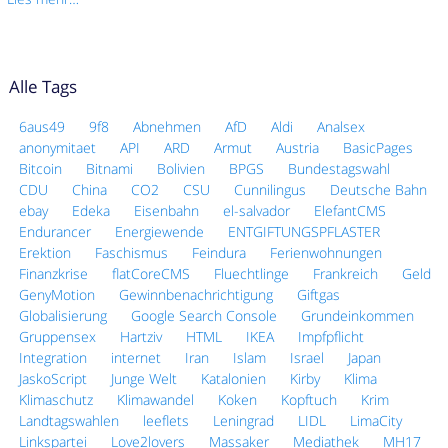
Alle Tags
6aus49
9f8
Abnehmen
AfD
Aldi
Analsex
anonymitaet
API
ARD
Armut
Austria
BasicPages
Bitcoin
Bitnami
Bolivien
BPGS
Bundestagswahl
CDU
China
CO2
CSU
Cunnilingus
Deutsche Bahn
ebay
Edeka
Eisenbahn
el-salvador
ElefantCMS
Endurancer
Energiewende
ENTGIFTUNGSPFLASTER
Erektion
Faschismus
Feindura
Ferienwohnungen
Finanzkrise
flatCoreCMS
Fluechtlinge
Frankreich
Geld
GenyMotion
Gewinnbenachrichtigung
Giftgas
Globalisierung
Google Search Console
Grundeinkommen
Gruppensex
Hartziv
HTML
IKEA
Impfpflicht
Integration
internet
Iran
Islam
Israel
Japan
JaskoScript
Junge Welt
Katalonien
Kirby
Klima
Klimaschutz
Klimawandel
Koken
Kopftuch
Krim
Landtagswahlen
leeflets
Leningrad
LIDL
LimaCity
Linkspartei
Love2lovers
Massaker
Mediathek
MH17