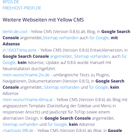
BPGS.DE
FREEHOST-PROFI.DE
Weitere Webseiten mit Yellow CMS
berlin.de.cool
- Yellow CMS (Version 0.8.6) als Blog, in
Google Search
Console
angemeldet,
Sitemap vorhanden
auch
für Google
,
mit
Adsense
in.10437.lima.zone
- Yellow CMS (Version 0.8.6) Entwicklerversion, in
Google Search Console
angemeldet
,
Sitemap vorhanden
, auch
für
Google
,
kein
Adsense, Update auf 0.8.6 wurde manuell mit
Neuinstallation durchgeführt.
mein-wunschname.2ix.de
- umfangreiche Tests zu Plugins,
Navigationen, Dokumentationen (Version 0.8.5), in
Google Search
Console
angemeldet,
Sitemap vorhanden
und
für Google
,
kein
Adsense
mein-wunschname.4lima.at
- Yellow CMS (Version 0.8.6) als Blog mit
angepasstem Template (Darstellung der Sidebar und Menü in
responsiver Ansicht) und JavaScript für ToTop sowie einem
alternativen Design, in
Google Search Console
angemeldet,
Sitemap vorhanden
und
für Google
,
kein
Adsense
charttools.9f8.de
- Yellow CMS (Version 0.8.6) als Blog, in
Google