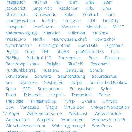
Integration
internet
Iran
Islam
Israel
Japan
JaskoScript
Junge Welt
Katalonien
Kirby
Klima
Klimaschutz
Klimawandel
Koken
Kopftuch
Krim
Landtagswahlen
leeflets
Leningrad
LIDL
LimaCity
Linkspartei
Love2lovers
Massaker
Mediathek
MH17
Mieterbewegung
Migration
Millionaer
Mobirise
moziloCMS
Netflix
Neurowissenschaft
Nowitschok
Nymphomanin
One-Night-Stand
Open Data
Orgasmus
Pegida
Penis
PHP
phpBB
phpSQLiteCMS
Pico
PMBlog
Polizeiruf 110
Potenzmittel
Putin
Rassismus
Rechtspopulismus
Religion
RiteCMS
Rossmann
Rundfunkbeitrag
Russland
Samsung
Schufa
Schulstreiks
Schwanz
Seenotrettung
Separatismus
Sex
Sexspiele
Sextreffen
Skripal
Sommerbad Pankow
Spam
SPD
Studentinnen
Suchstatistik
Syrien
Tatort
Telearbeit
telepolis
Tempolimit
Terror
Theologie
ThingamaBlog
Trump
Ukraine
Umwelt
USA
Venezuela
Viagra
Virtual Box
VMware Workstation
12 Player
Waffenverbotszone
Webkunst
Websitebuilder
Weihnachten
Wikipedia
Windenergie
Windows Virtual PC
Wirtschaftswachstum
Wohnungsmangel
WordPress
YellowCMS
zensur
Zuwanderung