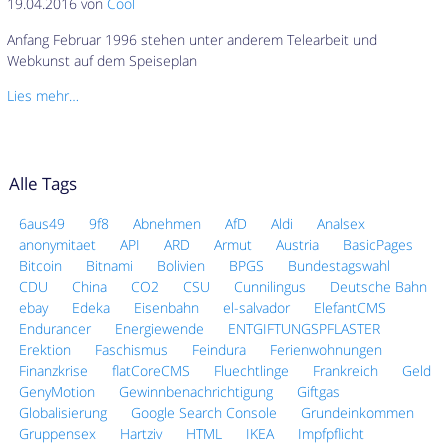
19.04.2016 von
Cool
Anfang Februar 1996 stehen unter anderem Telearbeit und
Webkunst auf dem Speiseplan
Lies mehr…
Alle Tags
6aus49
9f8
Abnehmen
AfD
Aldi
Analsex
anonymitaet
API
ARD
Armut
Austria
BasicPages
Bitcoin
Bitnami
Bolivien
BPGS
Bundestagswahl
CDU
China
CO2
CSU
Cunnilingus
Deutsche Bahn
ebay
Edeka
Eisenbahn
el-salvador
ElefantCMS
Endurancer
Energiewende
ENTGIFTUNGSPFLASTER
Erektion
Faschismus
Feindura
Ferienwohnungen
Finanzkrise
flatCoreCMS
Fluechtlinge
Frankreich
Geld
GenyMotion
Gewinnbenachrichtigung
Giftgas
Globalisierung
Google Search Console
Grundeinkommen
Gruppensex
Hartziv
HTML
IKEA
Impfpflicht