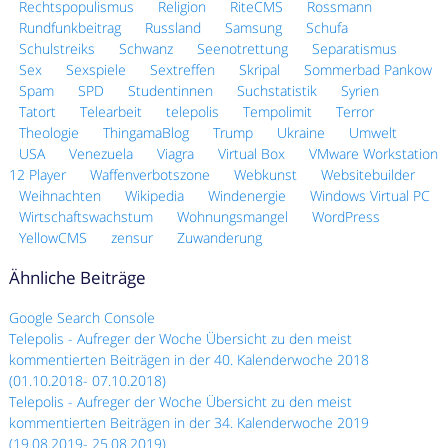
Rechtspopulismus
Religion
RiteCMS
Rossmann
Rundfunkbeitrag
Russland
Samsung
Schufa
Schulstreiks
Schwanz
Seenotrettung
Separatismus
Sex
Sexspiele
Sextreffen
Skripal
Sommerbad Pankow
Spam
SPD
Studentinnen
Suchstatistik
Syrien
Tatort
Telearbeit
telepolis
Tempolimit
Terror
Theologie
ThingamaBlog
Trump
Ukraine
Umwelt
USA
Venezuela
Viagra
Virtual Box
VMware Workstation
12 Player
Waffenverbotszone
Webkunst
Websitebuilder
Weihnachten
Wikipedia
Windenergie
Windows Virtual PC
Wirtschaftswachstum
Wohnungsmangel
WordPress
YellowCMS
zensur
Zuwanderung
Ähnliche Beiträge
Google Search Console
Telepolis - Aufreger der Woche Übersicht zu den meist
kommentierten Beiträgen in der 40. Kalenderwoche 2018
(01.10.2018- 07.10.2018)
Telepolis - Aufreger der Woche Übersicht zu den meist
kommentierten Beiträgen in der 34. Kalenderwoche 2019
(19.08.2019- 25.08.2019)