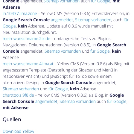
Console
angemeldet,
Sitemap vorhanden
auch
für Google
,
mit
Adsense
in.10437.lima.zone
- Yellow CMS (Version 0.8.6) Entwicklerversion, in
Google Search Console
angemeldet
,
Sitemap vorhanden
, auch
für
Google
,
kein
Adsense, Update auf 0.8.6 wurde manuell mit
Neuinstallation durchgeführt.
mein-wunschname.2ix.de
- umfangreiche Tests zu Plugins,
Navigationen, Dokumentationen (Version 0.8.5), in
Google Search
Console
angemeldet,
Sitemap vorhanden
und
für Google
,
kein
Adsense
mein-wunschname.4lima.at
- Yellow CMS (Version 0.8.6) als Blog mit
angepasstem Template (Darstellung der Sidebar und Menü in
responsiver Ansicht) und JavaScript für ToTop sowie einem
alternativen Design, in
Google Search Console
angemeldet,
Sitemap vorhanden
und
für Google
,
kein
Adsense
charttools.9f8.de
- Yellow CMS (Version 0.8.6) als Blog, in
Google
Search Console
angemeldet
,
Sitemap vorhanden
auch
für Google
,
mit Adsense
Quellen
Download Yellow