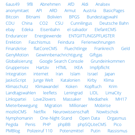
6aus49
9f8
Abnehmen
AfD
Aldi
Analsex
anonymitaet
API
ARD
Armut
Austria
BasicPages
Bitcoin
Bitnami
Bolivien
BPGS
Bundestagswahl
CDU
China
CO2
CSU
Cunnilingus
Deutsche Bahn
ebay
Edeka
Eisenbahn
el-salvador
ElefantCMS
Endurancer
Energiewende
ENTGIFTUNGSPFLASTER
Erektion
Faschismus
Feindura
Ferienwohnungen
Finanzkrise
flatCoreCMS
Fluechtlinge
Frankreich
Geld
GenyMotion
Gewinnbenachrichtigung
Giftgas
Globalisierung
Google Search Console
Grundeinkommen
Gruppensex
Hartziv
HTML
IKEA
Impfpflicht
Integration
internet
Iran
Islam
Israel
Japan
JaskoScript
Junge Welt
Katalonien
Kirby
Klima
Klimaschutz
Klimawandel
Koken
Kopftuch
Krim
Landtagswahlen
leeflets
Leningrad
LIDL
LimaCity
Linkspartei
Love2lovers
Massaker
Mediathek
MH17
Mieterbewegung
Migration
Millionaer
Mobirise
moziloCMS
Netflix
Neurowissenschaft
Nowitschok
Nymphomanin
One-Night-Stand
Open Data
Orgasmus
Pegida
Penis
PHP
phpBB
phpSQLiteCMS
Pico
PMBlog
Polizeiruf 110
Potenzmittel
Putin
Rassismus