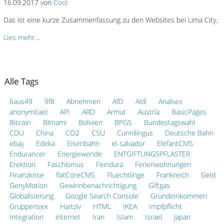
16.09.2017 von
Cool
Das ist eine kurze Zusammenfassung zu den Websites bei Lima City.
Lies mehr…
Alle Tags
6aus49
9f8
Abnehmen
AfD
Aldi
Analsex
anonymitaet
API
ARD
Armut
Austria
BasicPages
Bitcoin
Bitnami
Bolivien
BPGS
Bundestagswahl
CDU
China
CO2
CSU
Cunnilingus
Deutsche Bahn
ebay
Edeka
Eisenbahn
el-salvador
ElefantCMS
Endurancer
Energiewende
ENTGIFTUNGSPFLASTER
Erektion
Faschismus
Feindura
Ferienwohnungen
Finanzkrise
flatCoreCMS
Fluechtlinge
Frankreich
Geld
GenyMotion
Gewinnbenachrichtigung
Giftgas
Globalisierung
Google Search Console
Grundeinkommen
Gruppensex
Hartziv
HTML
IKEA
Impfpflicht
Integration
internet
Iran
Islam
Israel
Japan