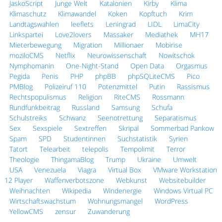
JaskoScript
Junge Welt
Katalonien
Kirby
Klima
Klimaschutz
Klimawandel
Koken
Kopftuch
Krim
Landtagswahlen
leeflets
Leningrad
LIDL
LimaCity
Linkspartei
Love2lovers
Massaker
Mediathek
MH17
Mieterbewegung
Migration
Millionaer
Mobirise
moziloCMS
Netflix
Neurowissenschaft
Nowitschok
Nymphomanin
One-Night-Stand
Open Data
Orgasmus
Pegida
Penis
PHP
phpBB
phpSQLiteCMS
Pico
PMBlog
Polizeiruf 110
Potenzmittel
Putin
Rassismus
Rechtspopulismus
Religion
RiteCMS
Rossmann
Rundfunkbeitrag
Russland
Samsung
Schufa
Schulstreiks
Schwanz
Seenotrettung
Separatismus
Sex
Sexspiele
Sextreffen
Skripal
Sommerbad Pankow
Spam
SPD
Studentinnen
Suchstatistik
Syrien
Tatort
Telearbeit
telepolis
Tempolimit
Terror
Theologie
ThingamaBlog
Trump
Ukraine
Umwelt
USA
Venezuela
Viagra
Virtual Box
VMware Workstation
12 Player
Waffenverbotszone
Webkunst
Websitebuilder
Weihnachten
Wikipedia
Windenergie
Windows Virtual PC
Wirtschaftswachstum
Wohnungsmangel
WordPress
YellowCMS
zensur
Zuwanderung