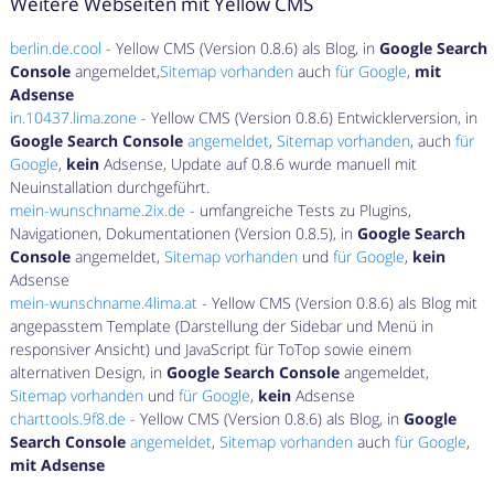
Weitere Webseiten mit Yellow CMS
berlin.de.cool
- Yellow CMS (Version 0.8.6) als Blog, in
Google Search
Console
angemeldet,
Sitemap vorhanden
auch
für Google
,
mit
Adsense
in.10437.lima.zone
- Yellow CMS (Version 0.8.6) Entwicklerversion, in
Google Search Console
angemeldet
,
Sitemap vorhanden
, auch
für
Google
,
kein
Adsense, Update auf 0.8.6 wurde manuell mit
Neuinstallation durchgeführt.
mein-wunschname.2ix.de
- umfangreiche Tests zu Plugins,
Navigationen, Dokumentationen (Version 0.8.5), in
Google Search
Console
angemeldet,
Sitemap vorhanden
und
für Google
,
kein
Adsense
mein-wunschname.4lima.at
- Yellow CMS (Version 0.8.6) als Blog mit
angepasstem Template (Darstellung der Sidebar und Menü in
responsiver Ansicht) und JavaScript für ToTop sowie einem
alternativen Design, in
Google Search Console
angemeldet,
Sitemap vorhanden
und
für Google
,
kein
Adsense
charttools.9f8.de
- Yellow CMS (Version 0.8.6) als Blog, in
Google
Search Console
angemeldet
,
Sitemap vorhanden
auch
für Google
,
mit Adsense